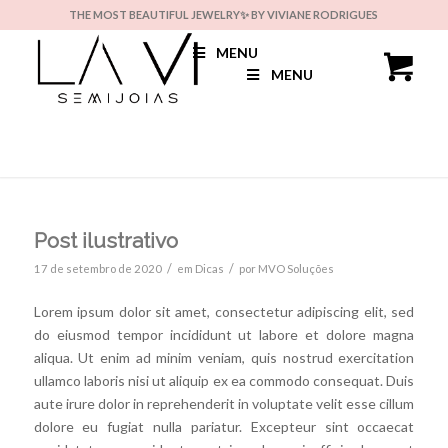
THE MOST BEAUTIFUL JEWELRY✨ BY VIVIANE RODRIGUES
MENU
MENU
Post ilustrativo
/
/
17 de setembro de 2020
em
Dicas
por
MVO Soluções
Lorem ipsum dolor sit amet, consectetur adipiscing elit, sed
do eiusmod tempor incididunt ut labore et dolore magna
aliqua. Ut enim ad minim veniam, quis nostrud exercitation
ullamco laboris nisi ut aliquip ex ea commodo consequat. Duis
aute irure dolor in reprehenderit in voluptate velit esse cillum
dolore eu fugiat nulla pariatur. Excepteur sint occaecat