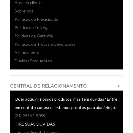
Área do cliente
Sobre nós
Políticas de Privacidade
Política de Entrega
Políticas de Garantia
Políticas de Trocas e Devoluções
Atendimento
Dúvidas Frequentes
CENTRAL DE RELACIONAMENTO
Quer adquirir nossos produtos, mas tem dúvidas? Entre
em contato conosco, estamos prontos para ajudá-lo(a).
(21) 99842-9059
TIRE SUAS DÚVIDAS
contato@contato.com.br